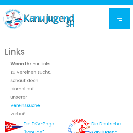
Links
Wenn Ihr
nur Links
zu Vereinen sucht,
schaut doch
einmal auf
unserer
Vereinssuche
vorbei!
Die DKV-Page
Die Deutsche
"kanu.de"
Kanujugend