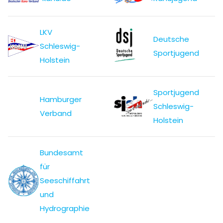
LKV
Deutsche
Schleswig-
Sportjugend
Holstein
Sportjugend
Hamburger
Schleswig-
Verband
Holstein
Bundesamt
für
Seeschiffahrt
und
Hydrographie